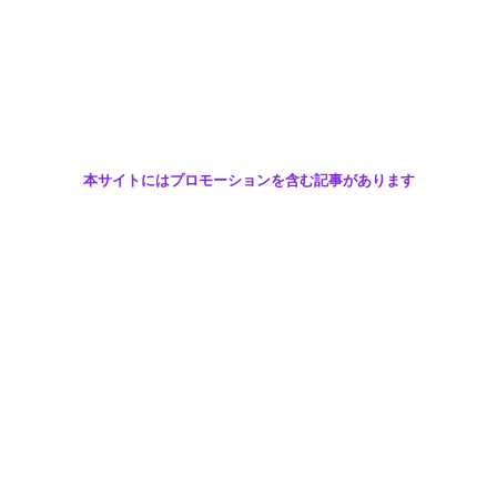
ムーンライズ領主の帰還
ドゥームズデイラストサバイバー
ハイキューTOUCHTHEDREAM
Amonggods英雄アリーナ
efootball
おすすめゲーム
プロフィール
本サイトにはプロモーションを含む記事があります
スマホゲームのリセマラや無課金攻略、おすすめのゲームや
類似ゲームについてわかりやすく解説しています | かりんか
りんゲーム攻略
ホーム
ゲーム攻略
リセマラ
ギフトコード
ゲームタイトル別