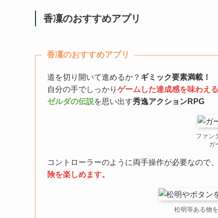
香凜のおすすめアプリ
香凜のおすすめアプリ
道を切り開いて進めるか？
ギミック要素満載！
自分の手でしっかり
ゲームした達成感を味わえ
ゼルダの伝説
を思い出す
秀逸アクションRPG
ファン
ガ
コントローラーのように両手操作が必要なので
険を楽しめます。
松明等ある物