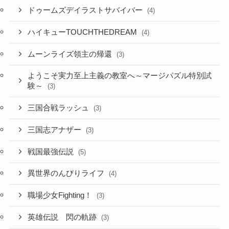
ドゥームズデイラストサバイバー
(4)
ハイキューTOUCHTHEDREAM
(4)
ムーンライズ領主の帰還
(3)
ようこそ実力至上主義の教室へ～マージパズル特別試
験～
(3)
三国合戦ラッシュ
(3)
三国志アナザー
(3)
戦国最強伝説
(5)
異世界のんびりライフ
(4)
職場少女Fighting！
(3)
英雄伝説 閃の軌跡
(3)