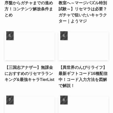
序盤からガチャまでの進め
教室へ～マージパズル特別
方！コンテンツ解放条件ま
試験～】リセマラは必要？
とめ
ガチャで狙いたいキャラク
ター｜ようマジ
【三国志アナザー】無課金
【異世界のんびりライフ】
におすすめのリセマララン
最新ギフトコード16種配信
キング&最強キャラTierList
中！コード入力方法を図解
で解説！