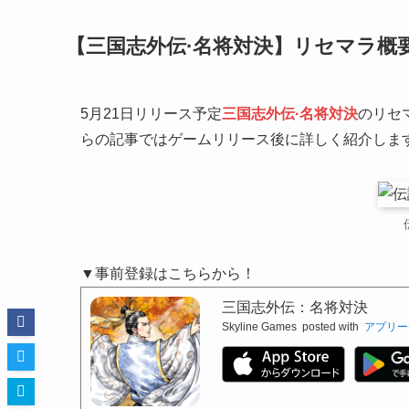
【三国志外伝·名将対決】リセマラ概
5月21日リリース予定
三国志外伝·名将対決
のリセ
らの記事ではゲームリリース後に詳しく紹介しま
▼事前登録はこちらから！
三国志外伝：名将対決
Skyline Games
posted with
アプリー