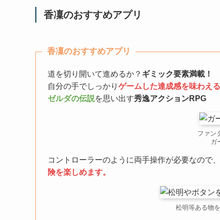
香凜のおすすめアプリ
香凜のおすすめアプリ
道を切り開いて進めるか？
ギミック要素満載！
自分の手でしっかり
ゲームした達成感を味わえ
ゼルダの伝説
を思い出す
秀逸アクションRPG
ファン
ガ
コントローラーのように両手操作が必要なので
険を楽しめます。
松明等ある物