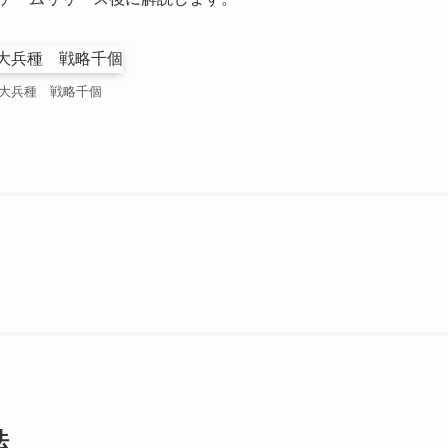
9大兵種 戦略千個
法