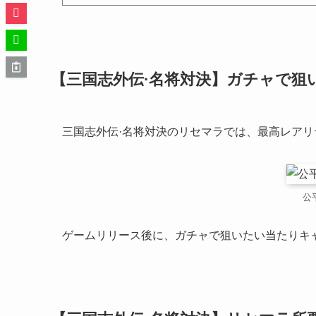
【三国志外伝·名将対決】ガチャで狙
三国志外伝·名将対決のリセマラでは、最高レア
公
ゲームリリース後に、ガチャで狙いたい当たりキ