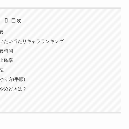
目次
要
狙いたい当たりキャラランキング
要時間
出確率
法
り方(手順)
のやめどきは？